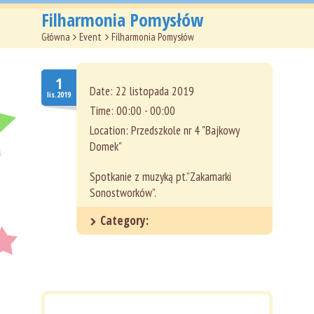
Główna
Filharmonia Pomysłów
Główna
>
Event
>
Filharmonia Pomysłów
O nas
Aktualności
1
Date:
22 listopada 2019
lis.2019
Oferta
Time:
00:00 - 00:00
Location:
Przedszkole nr 4 "Bajkowy
Dokumenty
Domek"
Kontakt
Spotkanie z muzyką pt.”Zakamarki
Sonostworków”.
Category: