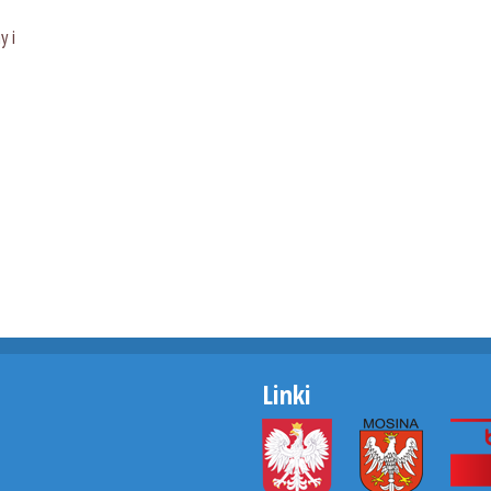
y i
Linki