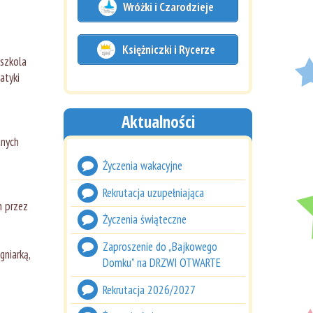
Wróżki i Czarodzieje
Księżniczki i Rycerze
dszkola
atyki
Aktualności
anych
Życzenia wakacyjne
Rekrutacja uzupełniająca
h przez
Życzenia świąteczne
Zaproszenie do „Bajkowego
gniarką,
Domku” na DRZWI OTWARTE
Rekrutacja 2026/2027