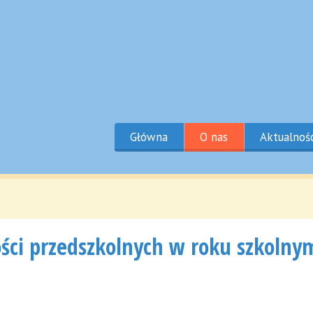
Główna
O nas
Aktualnoś
ości przedszkolnych w roku szkolny