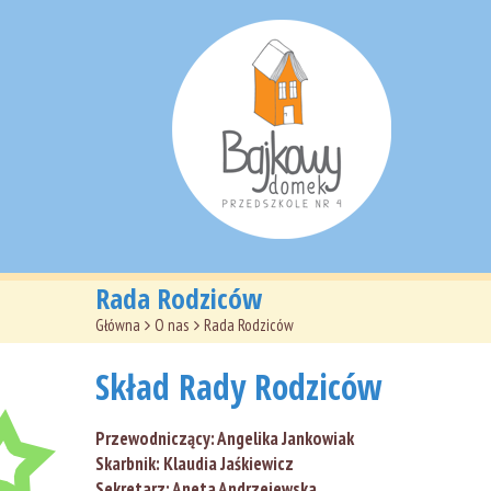
Rada Rodziców
Główna
>
O nas
>
Rada Rodziców
Skład Rady Rodziców
Przewodniczący: Angelika Jankowiak
Skarbnik: Klaudia Jaśkiewicz
Sekretarz: Aneta Andrzejewska