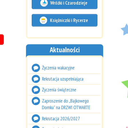
Wróżki i Czarodzieje
Księżniczki i Rycerze
Aktualności
Życzenia wakacyjne
Rekrutacja uzupełniająca
Życzenia świąteczne
Zaproszenie do „Bajkowego
Domku” na DRZWI OTWARTE
Rekrutacja 2026/2027