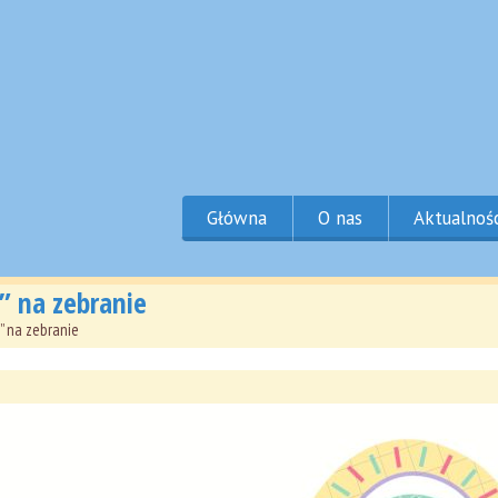
Główna
O nas
Aktualnoś
 na zebranie
 na zebranie