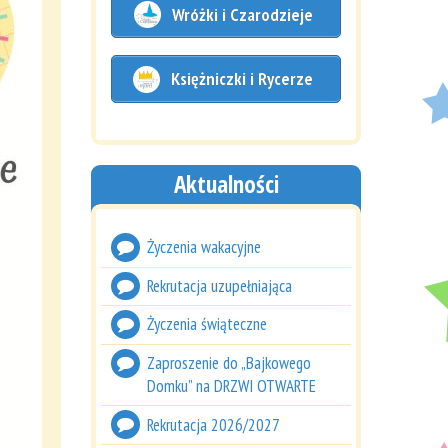
Wróżki i Czarodzieje
Księżniczki i Rycerze
Aktualności
Życzenia wakacyjne
Rekrutacja uzupełniająca
Życzenia świąteczne
Zaproszenie do „Bajkowego
Domku” na DRZWI OTWARTE
Rekrutacja 2026/2027