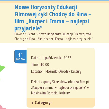
Główna
Nowe Horyzonty Edukacji
Filmowej cykl Chodzę do Kina –
O nas
film „Kacper i Emma – najlepsi
Aktualności
przyjaciele”
Główna
>
Event
>
Nowe Horyzonty Edukacji Filmowej cykl
Oferta
Chodzę do Kina – film „Kacper i Emma – najlepsi przyjaciele”
Dokumenty
11
Kontakt
Date:
11 października 2022
paź.2022
Time:
10:00
Location:
Mosiński Ośrodek Kultury
Dzieci z grupy Starszków obejrzą film pt.
„Kacper i Emma – najlepsi przyjaciele” w
Mosińskim Ośrodku Kultury
Category: