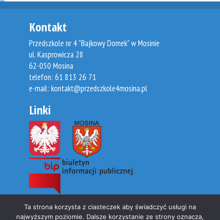
Kontakt
Przedszkole nr 4 "Bajkowy Domek" w Mosinie
ul. Kasprowicza 28
62-050 Mosina
telefon: 61 813 26 71
e-mail:
kontakt@przedszkole4mosina.pl
Linki
Ta strona korzysta z ciasteczek aby świadczyć usługi na
@2017 Przedszkole nr 4 Bajkowy Domek w Mosinie
najwyższym poziomie. Dalsze korzystanie ze strony oznacza,