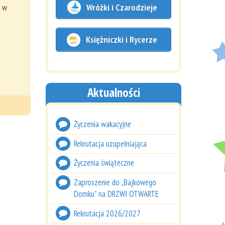
Wróżki i Czarodzieje
ą w
Księżniczki i Rycerze
Aktualności
Życzenia wakacyjne
Rekrutacja uzupełniająca
Życzenia świąteczne
Zaproszenie do „Bajkowego
Domku” na DRZWI OTWARTE
Rekrutacja 2026/2027