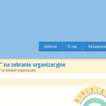
Główna
O nas
Aktualnoś
 na zebranie organizacyjne
 na zebranie organizacyjne