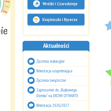
Wróżki i Czarodzieje
Księżniczki i Rycerze
Aktualności
Życzenia wakacyjne
Rekrutacja uzupełniająca
Życzenia świąteczne
Zaproszenie do „Bajkowego
Domku” na DRZWI OTWARTE
Rekrutacja 2026/2027