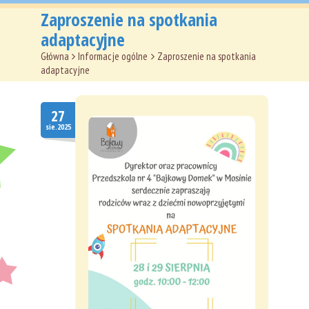
Główna
Zaproszenie na spotkania
adaptacyjne
O nas
Główna
>
Informacje ogólne
>
Zaproszenie na spotkania
Aktualności
adaptacyjne
Oferta
27
Dokumenty
sie.2025
Kontakt